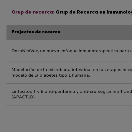
Grup de recerca:
Grup de Recerca en Immunolog
Projectes de recerca
OncoNeoVac, un nuevo enfoque inmunoterapéutico para 
Modelación de la microbiota intestinal en las etapas inic
modelo de la diabetes tipo 1 humana.
Linfocitos T y B anti-periferina y anti-cromogranina T an
(APACT1D)