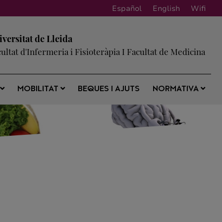
Español
English
Wifi
iversitat de Lleida
ultat d'Infermeria i Fisioteràpia I Facultat de Medicina
BEQUES I AJUTS
S
MOBILITAT
NORMATIVA